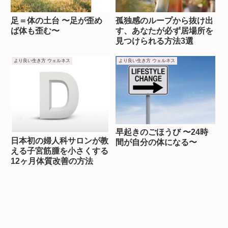
足＝体の土台 〜足が歪め
孤独感のループから抜け出
ば体も歪む〜
す、あなたが必ず居場所を
見つけられる方法3選
より良い生き方 ウェルネス
より良い生き方 ウェルネス
早起きのごほうび 〜24時
日本初の婦人科サロンが教
間が自分の体になる〜
える子宮筋腫を小さくする
12ヶ月体質改善の方法