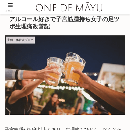
メニュー
アルコール好きで子宮筋腫持ち女子の足ツ
ボ生理痛改善記
実例・体験談ブログ
子宮筋腫が10年以上もあり、生理痛もひどく、なんとか