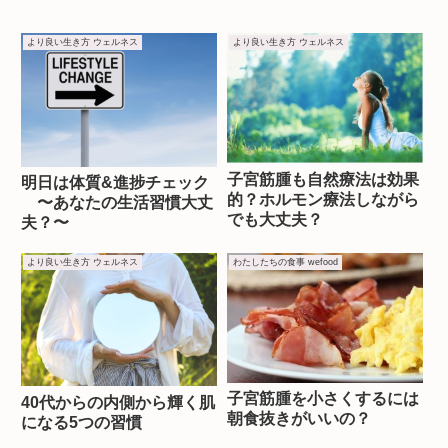
より良い生き方 ウェルネス
より良い生き方 ウェルネス
子宮筋腫も自然療法は効果
明日は体質&進捗チェック
的？ホルモン療法しながら
〜あなたの生活習慣大丈
でも大丈夫？
夫？〜
より良い生き方 ウェルネス
わたしたちの食事 wefood
子宮筋腫を小さくするには
40代からの内側から輝く肌
朝食抜きがいいの？
になる5つの習慣