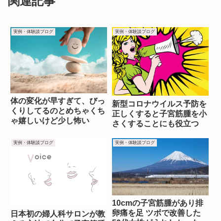
関連記事
実例・体験談ブログ
実例・体験談ブログ
体の変化が早すぎて、びっ
新型コロナウイルス予防を
くりしてるのとめちゃくち
正しくすると子宮筋腫を小
ゃ嬉しいけど少し怖い
さくすることにも役立つ
実例・体験談ブログ
実例・体験談ブログ
10cmの子宮筋腫があり排
卵痛を足 ツボで改善した
日本初の婦人科サロンが教