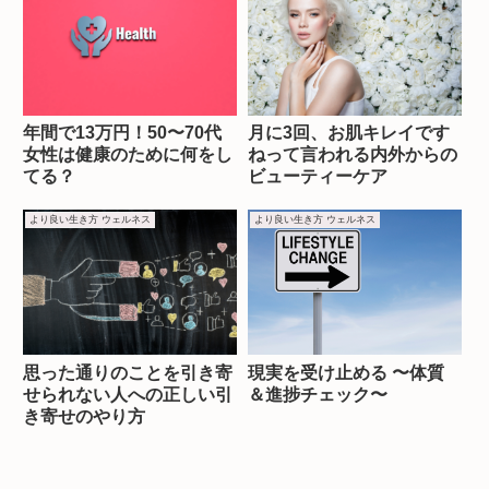
年間で13万円！50〜70代
月に3回、お肌キレイです
女性は健康のために何をし
ねって言われる内外からの
てる？
ビューティーケア
より良い生き方 ウェルネス
より良い生き方 ウェルネス
現実を受け止める 〜体質
思った通りのことを引き寄
＆進捗チェック〜
せられない人への正しい引
き寄せのやり方