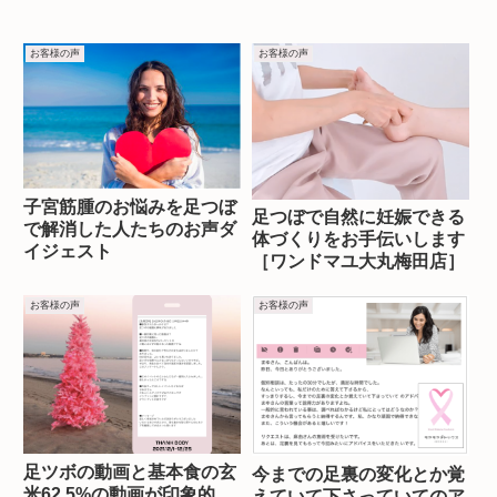
お客様の声
お客様の声
子宮筋腫のお悩みを足つぼ
足つぼで自然に妊娠できる
で解消した人たちのお声ダ
体づくりをお手伝いします
イジェスト
［ワンドマユ大丸梅田店］
お客様の声
お客様の声
足ツボの動画と基本食の玄
今までの足裏の変化とか覚
米62.5%の動画が印象的
えていて下さっていてのア