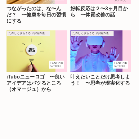
つながったのは、な〜ん
好転反応は２〜3ヶ月目か
だ？ 〜健康を毎日の習慣
ら 〜体質改善の話
にする
たのしくさちくる（宇宙の法則）
たのしくさちくる（宇宙の法則）
iTuboニューロゴ 〜良い
叶えたいことだけ思考しよ
アイデアはパクるところ
う！ 〜思考が現実化する
（オマージュ）から