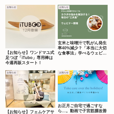
お知らせ
お知らせ
玄米と味噌汁で乳がん発生
率40%減少？「本当に大切
【お知らせ】ワンドマユ式
な食事法」学べるウェビナ
足つぼ「iTubo」専用棒は
ー受付延長！
今週再販スタート！
お知らせ
お知らせ
お正月ご自宅で過ごすな
ら…。動画で子宮筋腫改善
【お知らせ】フェムケアサ