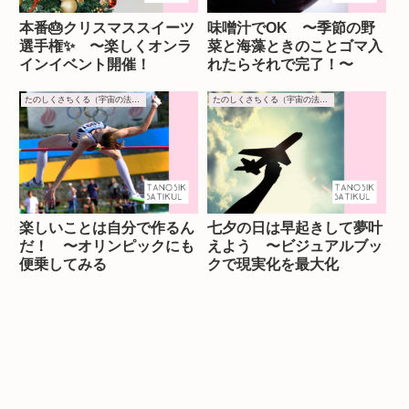
本番🎂クリスマススイーツ
味噌汁でOK 〜季節の野
選手権✨ 〜楽しくオンラ
菜と海藻ときのことゴマ入
インイベント開催！
れたらそれで完了！〜
たのしくさちくる（宇宙の法則）
たのしくさちくる（宇宙の法則）
楽しいことは自分で作るん
七夕の日は早起きして夢叶
だ！ 〜オリンピックにも
えよう 〜ビジュアルブッ
便乗してみる
クで現実化を最大化