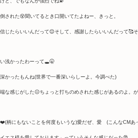
けど、でもなんか強烈でね💫
倒された😵聞いてるとき口開いてたよねー、きっと。
く信じたらいいんだって😌そして、感謝したらいいんだって🥰
浅かったわーって🕳🤫
深かったもんね(世界で一番深いらしーよ。今調べた)
端な感じがした😐ちょっと打ちのめされた感じがあるのよ。
️(柄にもないことを何度もいうな)愛だぜ、愛 (こんなCMあ
イエス様を愛しております」っていうそんな感じだった🎅