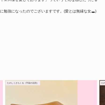
勉強になったのでございますです。(愛とは無縁な女🕳)
たのしくさちくる（宇宙の法則）
た