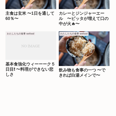
主食は玄米 〜1日を通して
カレーとジンジャーエー
60％〜
ル 〜ピッタが増えて口の
中が火🔥〜
わたしたちの食事 wefood
わたしたちの食事 wefood
基本食強化ウィーーーク５
日目❗️ 〜料理ができない悲
飲み物も食事の一つ 〜で
しさ
きれば白湯メインで〜