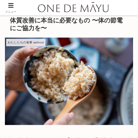
メニュー
体質改善に本当に必要なもの 〜体の節電
にご協力を〜
わたしたちの食事 wefood